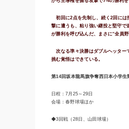
から主導権を握る攻撃で7-4の勝利
初回に2点を先制し、続く2回には
撃に遭うも、粘り強い継投と堅守で
が勝利を呼び込んだ、まさに“全員野
次なる準々決勝はダブルヘッター
挑む覚悟はできている。
第14回坂本龍馬旗争奪西日本小学生
日程：7月25～29日
会場：春野球場ほか
◆3回戦（28日、山田球場）