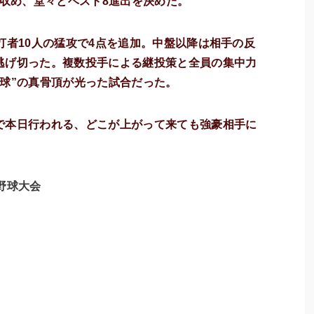
を収め、堂々とベスト8進出を決めた。
打者10人の猛攻で4点を追加。中盤以降は相手の反
逃げ切った。複数投手による継投策と全員の集中力
球”の真骨頂が光った試合だった。
で本日行われる、どこが上がって来ても強豪相手に
野球大会