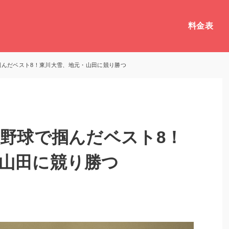
料金表
掴んだベスト8！東川大雪、地元・山田に競り勝つ
員野球で掴んだベスト8！
山田に競り勝つ