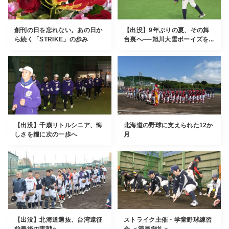
創刊の日を忘れない。あの日か
【出没】9年ぶりの夏、その舞
ら続く「STRIKE」の歩み
台裏へ──旭川大雪ボーイズを...
【出没】千歳リトルシニア、悔
北海道の野球に支えられた12か
しさを糧に次の一歩へ
月
【出没】北海道選抜、台湾遠征
ストライク主催・学童野球練習