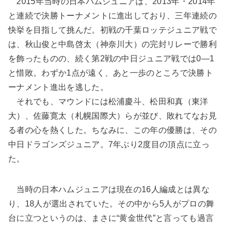
2015年当時の日本ハムジュニアは、2013年・2014年
と連続で決勝トーナメントに進出しており、三年連続の
快挙を目指して挑んだ。初戦の千葉ロッテジュニア戦で
は、秋山俊と中島啓太（神奈川大）の完封リレーで勝利
を飾ったものの、続く第2戦の中日ジュニア戦では0―1
と惜敗。わずか1点が遠く、あと一歩のところで決勝ト
ーナメント進出を逃した。
それでも、マウンドには松浦慶斗、松田和真（東洋
大）、佐藤寛太（札幌国際大）らが並び、敗れてなお見
る者の心を熱くした。ちなみに、この年の優勝は、その
中日ドラゴンズジュニア。7年ぶり2度目の頂点に立っ
た。
当時の日本ハムジュニアは現在の16人編成とは異な
り、18人が選出されていた。その中から5人がプロの舞
台に立つというのは、まさに“黄金世代”と言っても過言