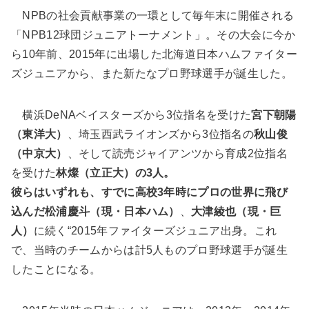
NPBの社会貢献事業の一環として毎年末に開催される
「NPB12球団ジュニアトーナメント」。その大会に今か
ら10年前、2015年に出場した北海道日本ハムファイター
ズジュニアから、また新たなプロ野球選手が誕生した。
横浜DeNAベイスターズから3位指名を受けた
宮下朝陽
（東洋大）
、埼玉西武ライオンズから3位指名の
秋山俊
（中京大）
、そして読売ジャイアンツから育成2位指名
を受けた
林燦（立正大）の3人。
彼らはいずれも、すでに高校3年時にプロの世界に飛び
込んだ松浦慶斗（現・日本ハム）
、
大津綾也（現・巨
人）
に続く“2015年ファイターズジュニア出身。これ
で、当時のチームからは計5人ものプロ野球選手が誕生
したことになる。