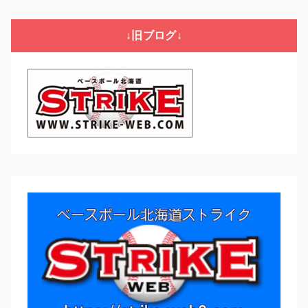
ゴ
リ
↓旧ブログ↓
ー