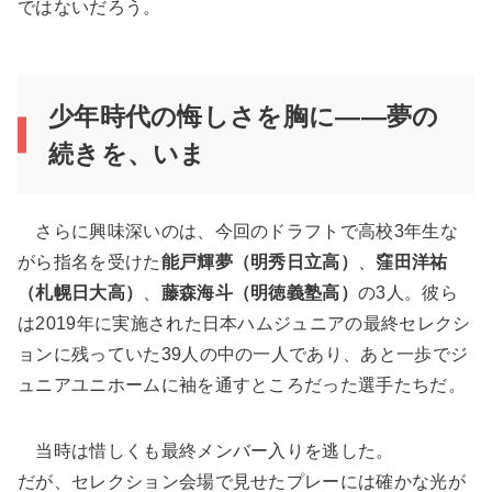
ではないだろう。
少年時代の悔しさを胸に――夢の
続きを、いま
さらに興味深いのは、今回のドラフトで高校3年生な
がら指名を受けた
能戸輝夢（明秀日立高）
、
窪田洋祐
（札幌日大高）
、
藤森海斗（明徳義塾高）
の3人。彼ら
は2019年に実施された日本ハムジュニアの最終セレクシ
ョンに残っていた39人の中の一人であり、あと一歩でジ
ュニアユニホームに袖を通すところだった選手たちだ。
当時は惜しくも最終メンバー入りを逃した。
だが、セレクション会場で見せたプレーには確かな光が