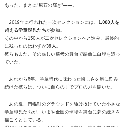
あった。まさに“原石の輝き”――。
2019年に行われた一次セレクションには、
1,000人を
超える学童球児たち
が参加。
その中から150人が二次セレクションへと進み、最終的
に残ったのはわずか
39人
。
彼らもまた、その厳しい選考の舞台で懸命に白球を追っ
ていた。
あれから6年。学童時代に味わった悔しさを胸に刻み
続けた彼らは、ついに自らの手でプロの扉を開いた。
あの夏、南幌町のグラウンドを駆け抜けていた小さな
学童球児たちが、いまや全国の球場を舞台に夢の続きを
描こうとしている。