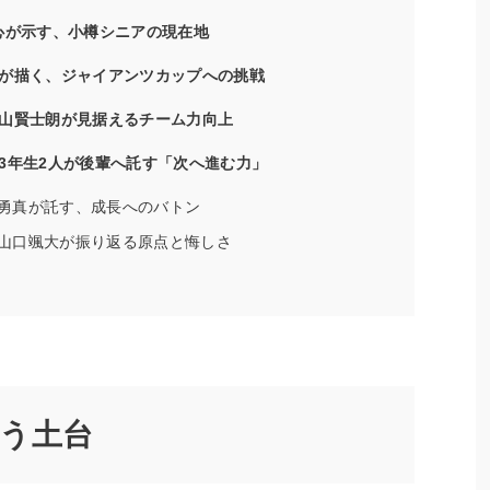
心が示す、小樽シニアの現在地
が描く、ジャイアンツカップへの挑戦
山賢士朗が見据えるチーム力向上
3年生2人が後輩へ託す「次へ進む力」
勇真が託す、成長へのバトン
山口颯大が振り返る原点と悔しさ
う土台