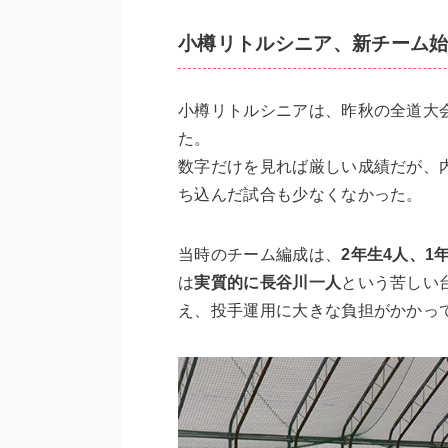
小樽リトルシニア、新チーム始
小樽リトルシニアは、昨秋の全道大
た。
数字だけを見れば厳しい成績だが、
ち込んだ試合も少なくなかった。
当時のチーム編成は、
2年生4人、1
は
実質的に長谷川一人
という苦しい
え、投手運用に大きな負担がかかっ