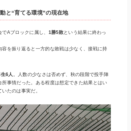
動と“育てる環境”の現在地
会でAブロックに属し、
1勝5敗
という結果に終わっ
内容を振り返ると一方的な敗戦は少なく、接戦に持
年生6人
。人数の少なさは否めず、秋の段階で投手陣
台所事情だった。ある程度は想定できた結果とはい
ていたのは事実だ。