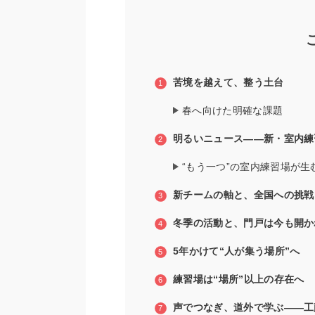
苦境を越えて、整う土台
春へ向けた明確な課題
明るいニュース――新・室内練
“もう一つ”の室内練習場が生
新チームの軸と、全国への挑戦
冬季の活動と、門戸は今も開か
5年かけて“人が集う場所”へ
練習場は“場所”以上の存在へ
声でつなぎ、道外で学ぶ――工