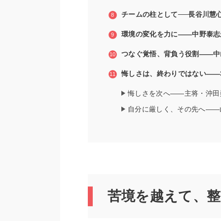
チームの柱として──長谷川慧
環境の変化を力に――中野泰志
つなぐ覚悟、背負う役割――中
悔しさは、終わりではない――
悔しさを次へ――主将・沖田
自分に厳しく、その先へ――
苦境を越えて、整