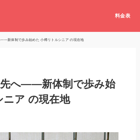
料金表
――新体制で歩み始めた 小樽リトルシニア の現在地
先へ――新体制で歩み始
シニア の現在地