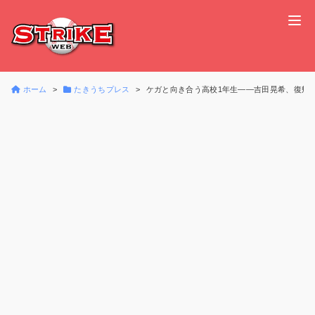
ホーム
たきうちプレス
ケガと向き合う高校1年生――吉田晃希、復帰