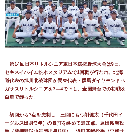
第14回日本リトルシニア東日本選抜野球大会は9日、
セキスイハイム松本スタジアムで1回戦が行われ、北海
道代表の旭川北稜球団が関東代表・群馬ダイヤモンドペ
ガサスリトルシニアを7―4で下し、全国舞台での初戦を
白星で飾った。
初回から3点を先制し、三回にも弓削健太（千代田イ
ーグルス出身/3年）の長打を絡めて追加点。蓬田拓海投
手（鷹栖野球少年団出身/3年）、浜田蒼輔投手（忠和サ