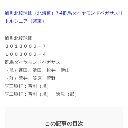
旭川北稜球団（北海道）7-4群馬ダイヤモンドペガサスリ
トルシニア（関東）
旭川北稜球団
３０１３０００＝７
１００３０００＝４
群馬ダイヤモンドペガサス
（旭）蓬田、浜田、松井ー伊山
（群）荒井、笠原ー菅野
▽三塁打：弓削（旭）
▽二塁打：弓削（旭）、逸見（郡）
この記事の目次