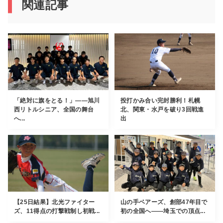
関連記事
「絶対に旗をとる！」――旭川
投打かみ合い完封勝利！札幌
西リトルシニア、全国の舞台
北、関東・水戸を破り3回戦進
へ...
出
【25日結果】北光ファイター
山の手ベアーズ、創部47年目で
ズ、11得点の打撃戦制し初戦...
初の全国へ――埼玉での頂点...