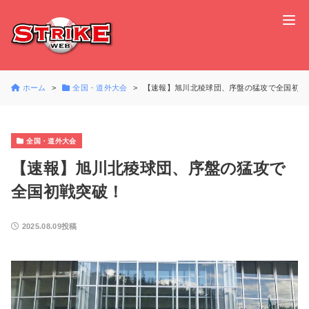
ホーム
全国・道外大会
【速報】旭川北稜球団、序盤の猛攻で全国初戦
全国・道外大会
【速報】旭川北稜球団、序盤の猛攻で
全国初戦突破！
2025.08.09投稿